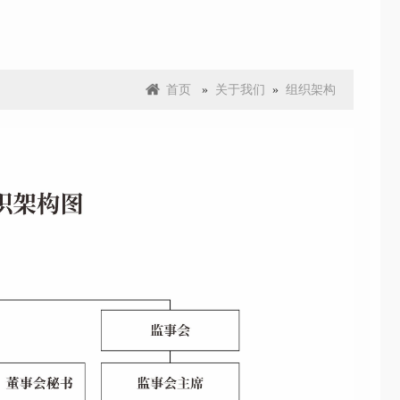
首页
»
关于我们
»
组织架构