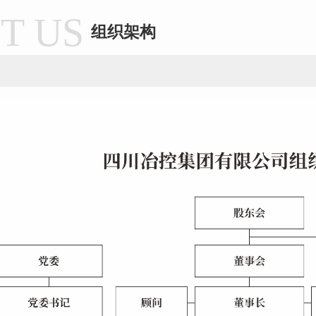
T US
组织架构