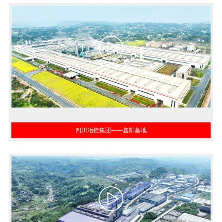
四川冶控集团——鑫阳基地