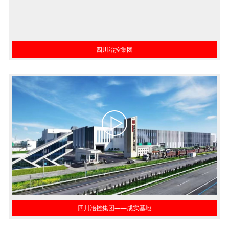
四川冶控集团
四川冶控集团——成实基地